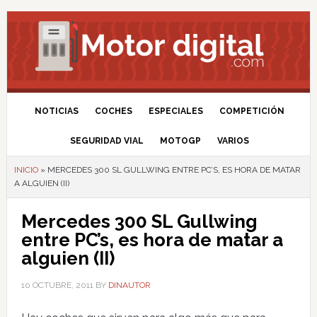
NOTICIAS
COCHES
ESPECIALES
COMPETICIÓN
SEGURIDAD VIAL
MOTOGP
VARIOS
INICIO
»
MERCEDES 300 SL GULLWING ENTRE PC’S, ES HORA DE MATAR
A ALGUIEN (II)
Mercedes 300 SL Gullwing
entre PC’s, es hora de matar a
alguien (II)
10 OCTUBRE, 2011
BY
DINAUTOR