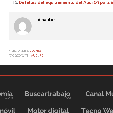
Detalles del equipamiento del Audi Q3 para 
dinautor
FILED UNDER:
COCHES
TAGGED WITH:
AUDI
,
R8