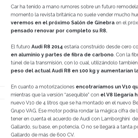
Car ha tenido a mano rumores sobre un futuro remodel
momento la revista británica no suele vender mucho h
veremos en el próximo Salón de Ginebra
en el pró
pensado renovar por completo su R8.
El futuro
Audi R8 2014
estaría construido desde cero c
en aluminio y partes de fibra de carbono
. Con la f
túnel de la transmisión, con lo cual, utilizándolo tambié
peso del actual Audi R8 en 100 kg y aumentarían la
En cuanto a motorizaciones
encotraríamos un V10 que
mientras que la versión “asequible” con
el V8 llegaría 
nuevo V10 de 4 litros que se ha montado en el nuevo Be
Grupo VAG. Ese motor podría rondar la mágica cifra de l
tener en cuenta el acuerdo de Audi con Lamborghini de 
Gallardo, su base, en potencia. O no se llegará a tanta
Gallardo de más de 600 CV.