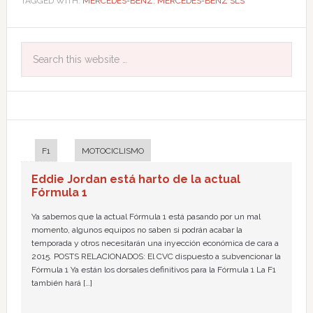
TAGGED WITH:
MERCEDES-BENZ
,
MERCEDES-BENZ SLS
F1
MOTOCICLISMO
Eddie Jordan está harto de la actual
Fórmula 1
Ya sabemos que la actual Fórmula 1 está pasando por un mal
momento, algunos equipos no saben si podrán acabar la
temporada y otros necesitarán una inyección económica de cara a
2015. POSTS RELACIONADOS: El CVC dispuesto a subvencionar la
Fórmula 1 Ya están los dorsales definitivos para la Fórmula 1 La F1
también hará […]