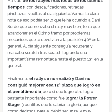
Ha sido
de los rallyes más locos de los últimos
tiempos
, con descalificaciones, retiradas,
pinchazos, vueltas al día siguiente. Vamos la clara
nota de eso podría ser lo que le ha ocurrido a Dani
Sordo que comenzaba el rally muy bien, tenía que
abandonar en el último tramo por problemas
mecánicos que le devolvían a la posición 40ª en la
general. Al día siguiente conseguía recuperar y
marcaba scratch tras scratch logrando una
importantísima remontada hasta el puesto 13º en la
general.
Finalmente
el rally se normalizó y Dani no
consiguió mejorar esa 12ª plaza que logró en
el penúltimo día
, pero si que logro otro logro
bastante importante como fue
lograr la Power
Stage
. 3 puntitos que le sabrían a gloría, aunque
como decimos, para el debió ser un rally muy