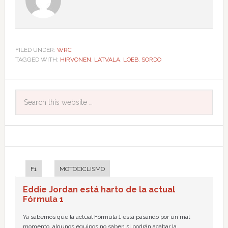
FILED UNDER:
WRC
TAGGED WITH:
HIRVONEN
,
LATVALA
,
LOEB
,
SORDO
F1
MOTOCICLISMO
Eddie Jordan está harto de la actual
Fórmula 1
Ya sabemos que la actual Fórmula 1 está pasando por un mal
momento, algunos equipos no saben si podrán acabar la