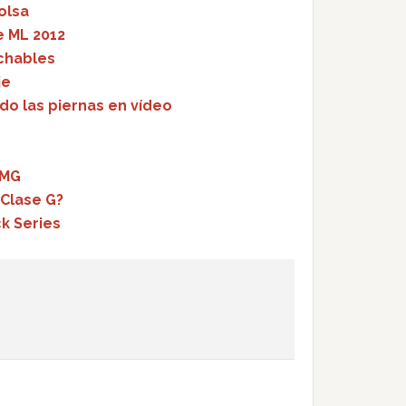
olsa
e ML 2012
chables
je
o las piernas en vídeo
AMG
 Clase G?
k Series