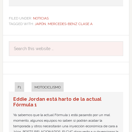
FILED UNDER:
NOTICIAS
TAGGED WITH:
JAPÓN
,
MERCEDES-BENZ CLASE A
F1
MOTOCICLISMO
Eddie Jordan está harto de la actual
Fórmula 1
Ya sabemos que la actual Fórmula 1 está pasando por un mal
momento, algunos equipos no saben si podrán acabar la
temporada y otros necesitarán una inyección económica de cara a
2015. POSTS RELACIONADOS: El CVC dispuesto a subvencionar la