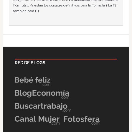
Fórmula 1 Ya están los dorsales definitivos para la Fórmula 1 La F1
también hará […]
RED DE BLOGS