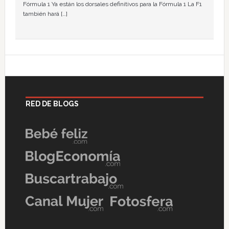
Fórmula 1 Ya están los dorsales definitivos para la Fórmula 1 La F1
también hará […]
RED DE BLOGS