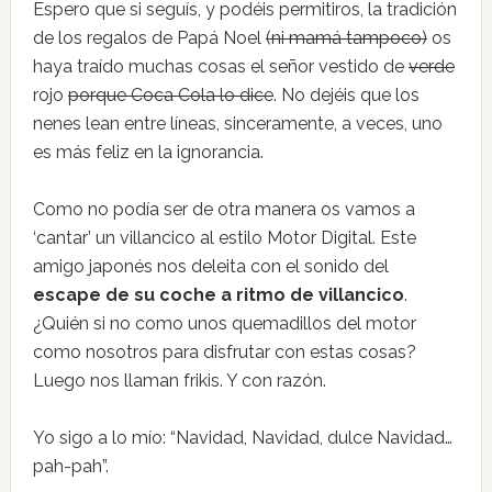
Espero que si seguís, y podéis permitiros, la tradición
de los regalos de Papá Noel
(ni mamá tampoco)
os
haya traído muchas cosas el señor vestido de
verde
rojo
porque Coca Cola lo dice
. No dejéis que los
nenes lean entre líneas, sinceramente, a veces, uno
es más feliz en la ignorancia.
Como no podía ser de otra manera os vamos a
‘cantar’ un villancico al estilo Motor Digital. Este
amigo japonés nos deleita con el sonido del
escape de su coche a ritmo de villancico
.
¿Quién si no como unos quemadillos del motor
como nosotros para disfrutar con estas cosas?
Luego nos llaman frikis. Y con razón.
Yo sigo a lo mío: “Navidad, Navidad, dulce Navidad…
pah-pah”.