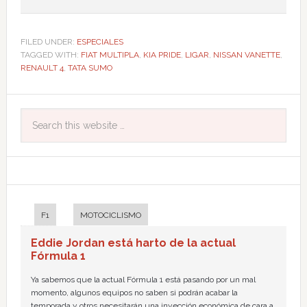
FILED UNDER:
ESPECIALES
TAGGED WITH:
FIAT MULTIPLA
,
KIA PRIDE
,
LIGAR
,
NISSAN VANETTE
,
RENAULT 4
,
TATA SUMO
F1
MOTOCICLISMO
Eddie Jordan está harto de la actual
Fórmula 1
Ya sabemos que la actual Fórmula 1 está pasando por un mal
momento, algunos equipos no saben si podrán acabar la
temporada y otros necesitarán una inyección económica de cara a