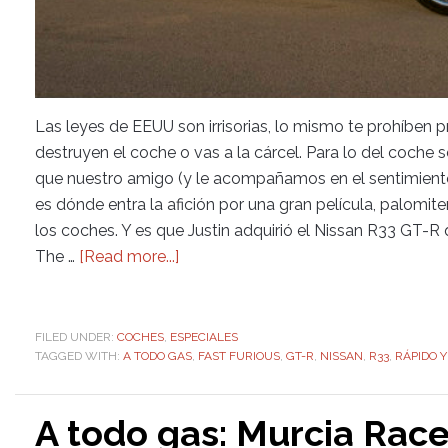
Las leyes de EEUU son irrisorias, lo mismo te prohíben pr
destruyen el coche o vas a la cárcel. Para lo del coche s
que nuestro amigo (y le acompañamos en el sentimiento)
es dónde entra la afición por una gran película, palomite
los coches. Y es que Justin adquirió el Nissan R33 GT-R
The …
[Read more...]
FILED UNDER:
COCHES
,
ESPECIALES
TAGGED WITH:
A TODO GAS
,
FAST FURIOUS
,
GT-R
,
NISSAN
,
R33
,
RÁPIDO Y
A todo gas: Murcia Race