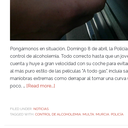
Pongámonos en situación. Domingo 8 de abril, la Policía
control de alcoholemia. Todo correcto hasta que un jove
cuenta y huye a gran velocidad con su coche para evitar
al más puro estilo de las películas "A todo gas", incluía 
maniobras extremas como derrapar al tomar una curva ut
poco, …
[Read more...]
FILED UNDER:
NOTICIAS
TAGGED WITH:
CONTROL DE ALCOHOLEMIA
,
MULTA
,
MURCIA
,
POLICÍA