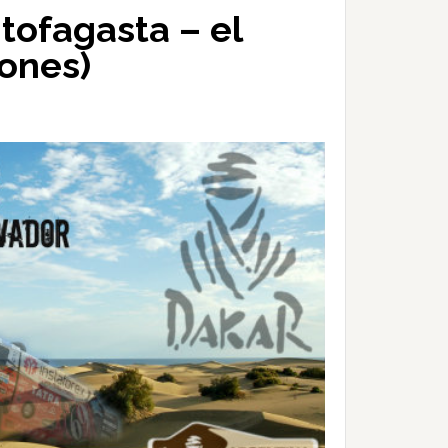
ntofagasta – el
iones)