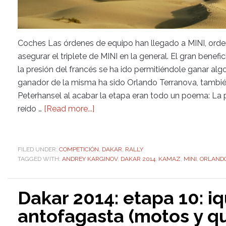
Coches Las órdenes de equipo han llegado a MINI, orden
asegurar el triplete de MINI en la general. El gran bene
la presión del francés se ha ido permitiéndole ganar algo
ganador de la misma ha sido Orlando Terranova, tambié
Peterhansel al acabar la etapa eran todo un poema: La 
reído …
[Read more...]
FILED UNDER:
COMPETICIÓN
,
DAKAR
,
RALLY
TAGGED WITH:
ANDREY KARGINOV
,
DAKAR 2014
,
KAMAZ
,
MINI
,
ORLAND
Dakar 2014: etapa 10: i
antofagasta (motos y q