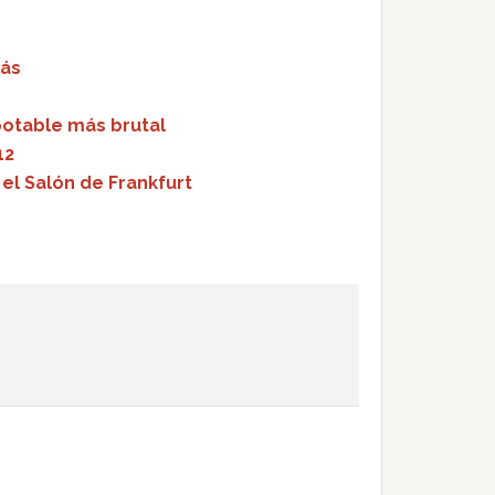
más
potable más brutal
12
el Salón de Frankfurt