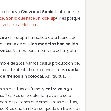
ara el nuevo
Chevrolet Sonic
, tanto, que se
 del
Sonic
que hace un
kickflip
)
. Y es porque
o volviera a McLaren
.
veo
en Europa, han salido de la fábrica de
do cuenta de que
los modelos han salido
montar
. Vamos, para mear y no echar gota.
iembre de 2011, vamos casi la producción del
La parte afectada del coche son las
ruedas
 de frenos sin colocar.
Así, tal cual.
 sin pastillas de freno, y
entre 20 o 30
una. Y eso es un problema grave, no sólo
on los pistones que empujan las pastillas,
disco), es que también se queda sin frenos en