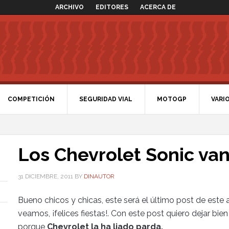
ARCHIVO
EDITORES
ACERCA DE
COMPETICIÓN
SEGURIDAD VIAL
MOTOGP
VARI
Los Chevrolet Sonic van
31 DICIEMBRE, 2011
BY
DINAUTOR
Bueno chicos y chicas, este será el último post de este 
veamos, ¡felices fiestas!. Con este post quiero dejar bien a
porque
Chevrolet la ha liado parda.