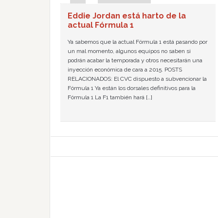
Eddie Jordan está harto de la
actual Fórmula 1
Ya sabemos que la actual Fórmula 1 está pasando por
un mal momento, algunos equipos no saben si
podrán acabar la temporada y otros necesitarán una
inyección económica de cara a 2015. POSTS
RELACIONADOS: El CVC dispuesto a subvencionar la
Fórmula 1 Ya están los dorsales definitivos para la
Fórmula 1 La F1 también hará […]