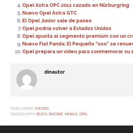
Opel Astra OPC 2012 cazado en Nürburgring
Nuevo Opel Astra GTC
El Opel Junior sale de paseo
Opel podría volver a Estados Unidos
Opel apunta al segmento premium con un c
Nuevo Fiat Panda: El Pequeño “oso” se renue
Opel prepara un vídeo para conmemorar su 1
dinautor
FILED UNDER:
COCHES
TAGGED WITH:
BUICK
,
ENCORE
,
MOKKA
,
OPEL