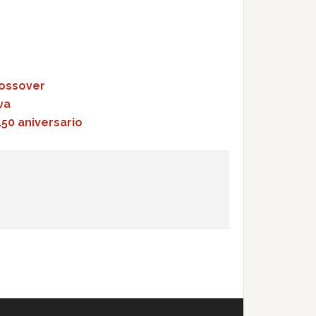
rossover
va
50 aniversario