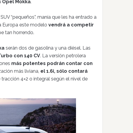
u
Opel Mokka
.
 SUV “pequeños”, manía que les ha entrado a
ra Europa este modelo
vendrá a competir
ipe tan horrendo.
ka
serán dos de gasolina y una diésel. Las
i Turbo con 140 CV
. La versión petrolera
siones
más potentes podrán contar con
zación más liviana,
el 1.6i, sólo contará
 tracción 4×2 o integral según el nivel de