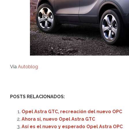
Vía
Autoblog
POSTS RELACIONADOS:
Opel Astra GTC, recreación del nuevo OPC
Ahora sí, nuevo Opel Astra GTC
Así es el nuevo y esperado Opel Astra OPC