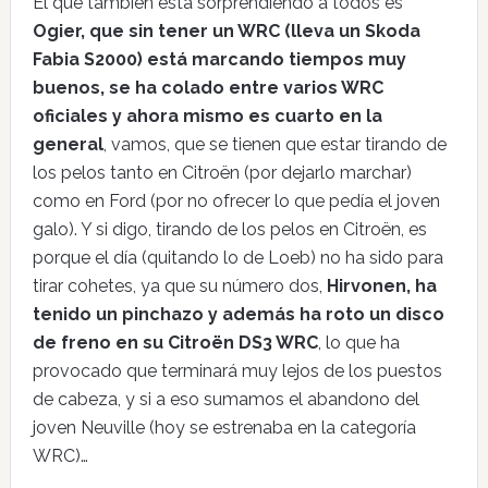
El que también está sorprendiendo a todos es
Ogier, que sin tener un WRC (lleva un Skoda
Fabia S2000) está marcando tiempos muy
buenos, se ha colado entre varios WRC
oficiales y ahora mismo es cuarto en la
general
, vamos, que se tienen que estar tirando de
los pelos tanto en Citroën (por dejarlo marchar)
como en Ford (por no ofrecer lo que pedía el joven
galo). Y si digo, tirando de los pelos en Citroën, es
porque el día (quitando lo de Loeb) no ha sido para
tirar cohetes, ya que su número dos,
Hirvonen, ha
tenido un pinchazo y además ha roto un disco
de freno en su Citroën DS3 WRC
, lo que ha
provocado que terminará muy lejos de los puestos
de cabeza, y si a eso sumamos el abandono del
joven Neuville (hoy se estrenaba en la categoría
WRC)…