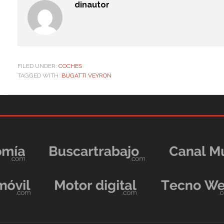
dinautor
FILED UNDER:
COCHES
TAGGED WITH:
BUGATTI VEYRON