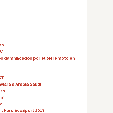
ma
MW
los damnificados por el terremoto en
GT
viará a Arabia Saudí
ero
i?
ta
r: Ford EcoSport 2013