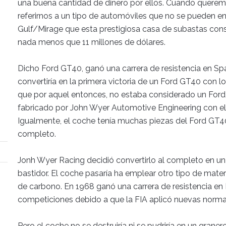
una buena cantidad de dinero por ellos. Cuando querem
referirnos a un tipo de automóviles que no se pueden e
Gulf/Mirage que esta prestigiosa casa de subastas cons
nada menos que 11 millones de dólares.
Dicho Ford GT40, ganó una carrera de resistencia en Sp
convertiría en la primera victoria de un Ford GT40 con lo
que por aquel entonces, no estaba considerado un Ford 
fabricado por John Wyer Automotive Engineering con el fi
Igualmente, el coche tenía muchas piezas del Ford GT4
completo.
Jonh Wyer Racing decidió convertirlo al completo en 
bastidor. El coche pasaría ha emplear otro tipo de mater
de carbono. En 1968 ganó una carrera de resistencia en 
competiciones debido a que la FIA aplicó nuevas normas 
Pero el coche no se destruiría ni se pudriría en un grane