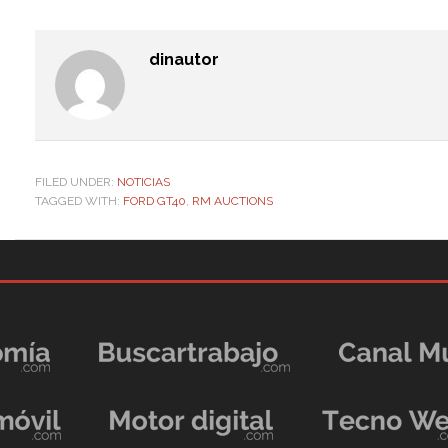
dinautor
FILED UNDER:
NOTICIAS
TAGGED WITH:
FORD GT40
,
RM AUCTIONS