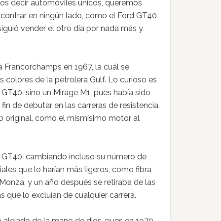
os decir automóviles únicos, queremos
ncontrar en ningún lado, como el Ford GT40
iguió vender el otro día por nada más y
a Francorchamps en 1967, la cuál se
s colores de la petrolera Gulf. Lo curioso es
GT40, sino un Mirage M1, pues había sido
n de debutar en las carreras de resistencia.
0 original, como el mismísimo motor al
un GT40, cambiando incluso su número de
iales que lo harían más ligeros, como fibra
Monza, y un año después se retiraba de las
que lo excluían de cualquier carrera.
ro alejado de la mano de dios, pues en 1970,