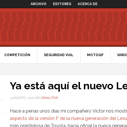
ARCHIVO
EDITORES
ACERCA DE
COMPETICIÓN
SEGURIDAD VIAL
MOTOGP
VARI
Ya está aquí el nuevo L
3 AGOSTO, 2012
BY
DINAUTOR
Hace a penas unos días mi compañero Víctor nos mos
aspecto de la versión F de la nueva generación del Lexu
más prestigiosa de Toyota, hacía oficial la nueva gener