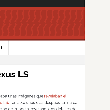
OS
exus LS
traba unas imágenes que
revelaban el
s LS.
Tan solo unos días después, la marca
ación del modelo, revelando los detalles de