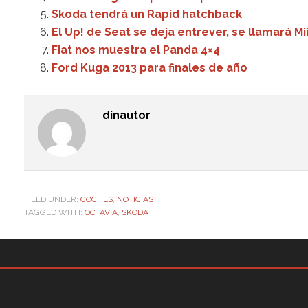
Skoda tendrá un Rapid hatchback
El Up! de Seat se deja entrever, se llamará Mi
Fiat nos muestra el Panda 4×4
Ford Kuga 2013 para finales de año
dinautor
FILED UNDER:
COCHES
,
NOTICIAS
TAGGED WITH:
OCTAVIA
,
SKODA