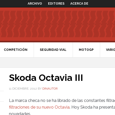
ARCHIVO
EDITORES
ACERCA DE
COMPETICIÓN
SEGURIDAD VIAL
MOTOGP
VARI
Skoda Octavia III
11 DICIEMBRE, 2012
BY
DINAUTOR
La marca checa no se ha librado de las constantes filtr
filtraciones de su nuevo Octavia
. Hoy Skoda ha presenta
novedades.