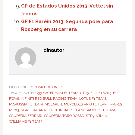
GP de Estados Unidos 2013: Vettel sin
frenos
GP F1 Baréin 2013: Segunda pole para
Rosberg en su carrera
dinautor
FILED UNDER:
COMPETICIÓN
,
F1
TAGGED WITH:
C33
,
CATERHAM F1 TEAM
,
CT05
,
E22
,
F1 W05
,
F14T
,
FW36
,
INFINITI RED BULL RACING TEAM
,
LOTUS F1 TEAM
,
MARUSSIA F1 TEAM
,
MCLAREN
,
MERCEDES AMG F1 TEAM
,
MP4-29
,
MR03
,
RB10
,
SAHARA FORCE INDIA F1 TEAM
,
SAUBER F1 TEAM
,
SCUDERIA FERRARI
,
SCUDERIA TORO ROSSO
,
STR9
,
VJM07
,
WILLIAMS F1 TEAM