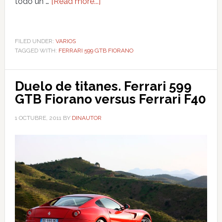
todo un …
[Read more...]
FILED UNDER:
VARIOS
TAGGED WITH:
FERRARI 599 GTB FIORANO
Duelo de titanes. Ferrari 599
GTB Fiorano versus Ferrari F40
1 OCTUBRE, 2011
BY
DINAUTOR