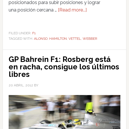
posicionados para subir posiciones y lograr
una posición cercana …
[Read more...]
FILED UNDER:
F1
TAGGED WITH:
ALONSO
,
HAMILTON
,
VETTEL
,
WEBBER
GP Bahrein F1: Rosberg está
en racha, consigue los últimos
libres
20 ABRIL, 2012
BY