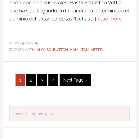
dado opción a sus rivales. Hasta Sebastien Vettel
que ha sido segundo en la carrera ha determinado el
dominio del británico de las flechas …
[Read more...]
FILED UNDER:
F1
TAGGED WITH:
ALONSO
,
BUTTON
,
HAMILTON
,
VETTEL
1
2
3
4
Next Page »