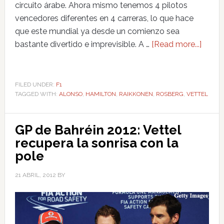
circuito árabe. Ahora mismo tenemos 4 pilotos
vencedores diferentes en 4 carreras, lo que hace
que este mundial ya desde un comienzo sea
bastante divertido e imprevisible. A …
[Read more...]
FILED UNDER:
F1
TAGGED WITH:
ALONSO
,
HAMILTON
,
RAIKKONEN
,
ROSBERG
,
VETTEL
GP de Bahréin 2012: Vettel
recupera la sonrisa con la
pole
21 ABRIL, 2012
BY