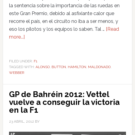
la sentencia sobre la importancia de las ruedas en
este Gran Premio, debido al asfixiante calor que
recorre el país, en el circuito no iba a ser menos, y
eso los pilotos y los equipos lo saben. Tal …
[Read
more...]
FILED UNDER:
F1
TAGGED WITH:
ALONSO
,
BUTTON
,
HAMILTON
,
MALDONADO
,
WEBBER
GP de Bahréin 2012: Vettel
vuelve a conseguir la victoria
en la F1
23 ABRIL, 2012
BY