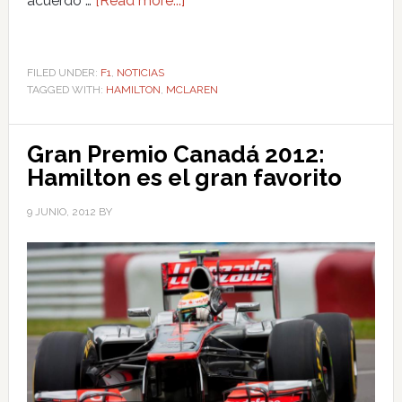
acuerdo …
[Read more...]
FILED UNDER:
F1
,
NOTICIAS
TAGGED WITH:
HAMILTON
,
MCLAREN
Gran Premio Canadá 2012:
Hamilton es el gran favorito
9 JUNIO, 2012
BY