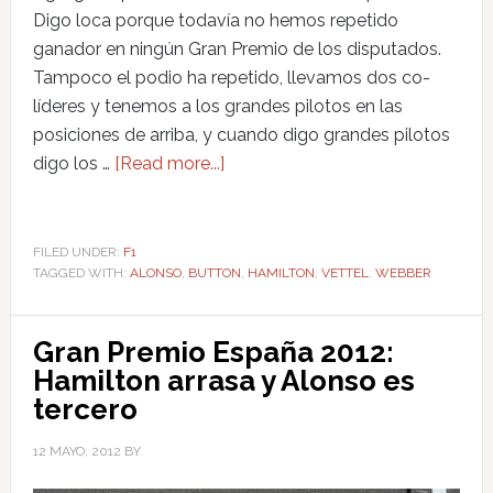
Digo loca porque todavía no hemos repetido
ganador en ningún Gran Premio de los disputados.
Tampoco el podio ha repetido, llevamos dos co-
líderes y tenemos a los grandes pilotos en las
posiciones de arriba, y cuando digo grandes pilotos
digo los …
[Read more...]
FILED UNDER:
F1
TAGGED WITH:
ALONSO
,
BUTTON
,
HAMILTON
,
VETTEL
,
WEBBER
Gran Premio España 2012:
Hamilton arrasa y Alonso es
tercero
12 MAYO, 2012
BY