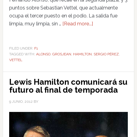
puntos sobre Sebastian Vettel, que actualmente
ocupa el tercer puesto en el podio. La salida fue
limpia, muy limpia, sin …
[Read more...]
FILED UNDER:
F1
TAGGED WITH:
ALONSO
,
GROSJEAN
,
HAMILTON
,
SERGIO PÉREZ
,
VETTEL
Lewis Hamilton comunicará su
futuro al final de temporada
9 JUNIO, 2012
BY