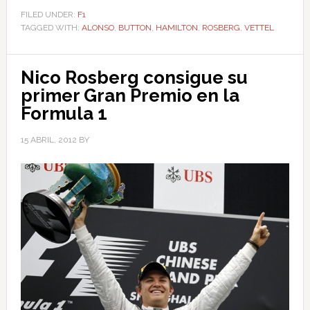
FILED UNDER:
F1
TAGGED WITH:
ALONSO
,
BUTTON
,
HAMILTON
,
ROSBERG
,
VETTEL
Nico Rosberg consigue su
primer Gran Premio en la
Formula 1
15 ABRIL, 2012
BY