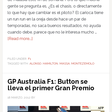
gente se pregunta es, ¿Es el chasis, o directamente
lo que hay que cambiar es el piloto? El carioca tiene
un run run en la oreja desde hace un par de
temporadas, no saca buenos resultados, no ayuda
cuando debe, parece que no le interesa mucho …
[Read more...]
FILED UNDER:
F1
TAGGED WITH:
ALONSO
,
HAMILTON
,
MASSA
,
MONTEZEMOLO
GP Australia F1: Button se
lleva el primer Gran Premio
18 MARZO, 2012
BY