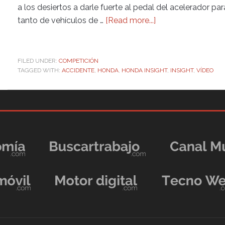
a los desiertos a darle fuerte al pedal del acelerador p
tanto de vehículos de …
[Read more...]
FILED UNDER:
COMPETICIÓN
TAGGED WITH:
ACCIDENTE
,
HONDA
,
HONDA INSIGHT
,
INSIGHT
,
VÍDEO