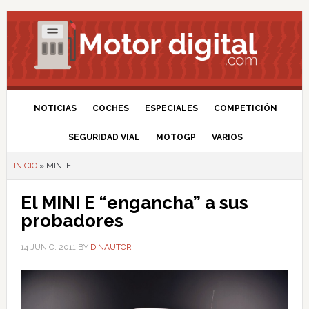
NOTICIAS
COCHES
ESPECIALES
COMPETICIÓN
SEGURIDAD VIAL
MOTOGP
VARIOS
INICIO
»
MINI E
El MINI E “engancha” a sus
probadores
14 JUNIO, 2011
BY
DINAUTOR