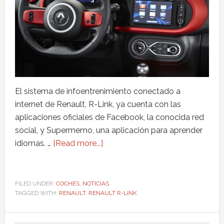
El sistema de infoentrenimiento conectado a
internet de Renault, R-Link, ya cuenta con las
aplicaciones oficiales de Facebook, la conocida red
social, y Supermemo, una aplicación para aprender
idiomas. …
[Read more...]
FILED UNDER:
COCHES
,
NOTICIAS
TAGGED WITH:
RENAULT
,
RENAULT R-LINK