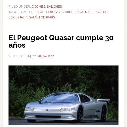
FILED UNDER:
COCHES
,
SALONES
TAGGED WITH:
LEXUS
,
LEXUS CT 200H
,
LEXUS NX
,
LEXUS RC
,
LEXUS RC F
,
SALÓN DE PARÍS
El Peugeot Quasar cumple 30
años
14 JULIO, 2014
BY
DINAUTOR