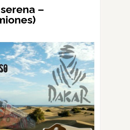
 serena –
miones)