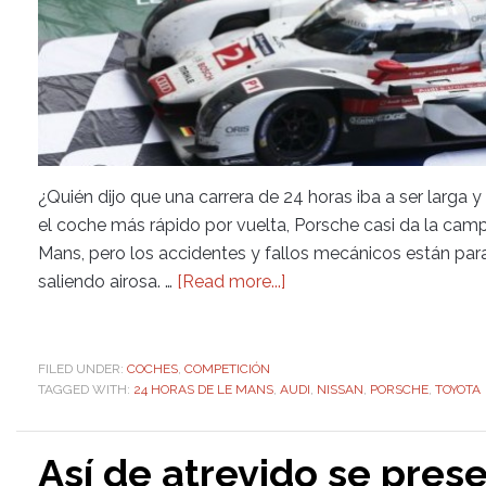
¿Quién dijo que una carrera de 24 horas iba a ser larga 
el coche más rápido por vuelta, Porsche casi da la cam
Mans, pero los accidentes y fallos mecánicos están par
saliendo airosa. …
[Read more...]
FILED UNDER:
COCHES
,
COMPETICIÓN
TAGGED WITH:
24 HORAS DE LE MANS
,
AUDI
,
NISSAN
,
PORSCHE
,
TOYOTA
Así de atrevido se pres