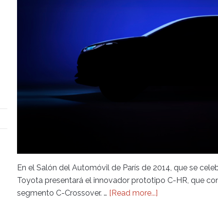
En el Salón del Automóvil de París de 2014, que se celeb
Toyota presentará el innovador prototipo C-HR, que cons
segmento C-Crossover. …
[Read more...]