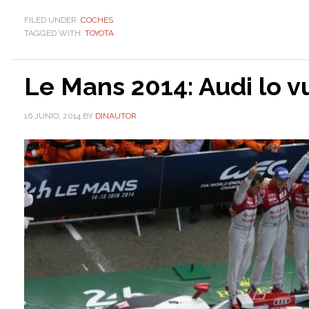
FILED UNDER:
COCHES
TAGGED WITH:
TOYOTA
Le Mans 2014: Audi lo v
16 JUNIO, 2014
BY
DINAUTOR