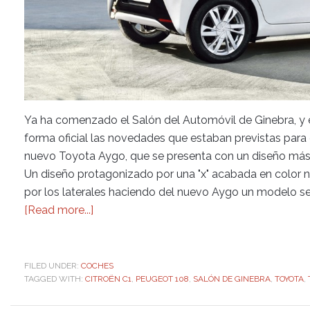
Ya ha comenzado el Salón del Automóvil de Ginebra, y e
forma oficial las novedades que estaban previstas para 
nuevo Toyota Aygo, que se presenta con un diseño más 
Un diseño protagonizado por una "x" acabada en color ne
por los laterales haciendo del nuevo Aygo un modelo senc
[Read more...]
FILED UNDER:
COCHES
TAGGED WITH:
CITROËN C1
,
PEUGEOT 108
,
SALÓN DE GINEBRA
,
TOYOTA
,