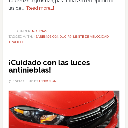
100 km/h a 90 km/h, para todas sin excepción de
las de …
[Read more...]
FILED UNDER:
NOTICIAS
TAGGED WITH:
¿SABEMOS CONDUCIR?
,
LÍMITE DE VELOCIDAD
,
TRÁFICO
¡Cuidado con las luces
antinieblas!
31 ENERO, 2012
BY
DINAUTOR