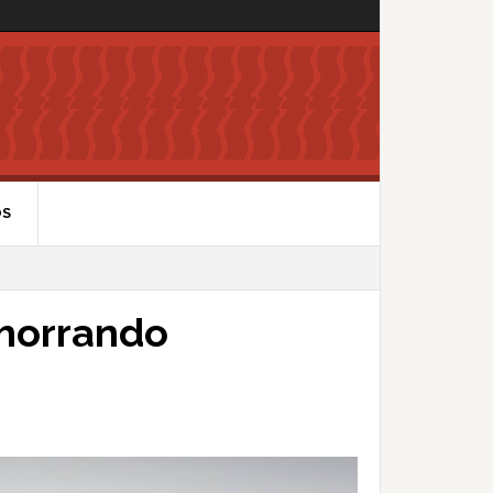
OS
ahorrando