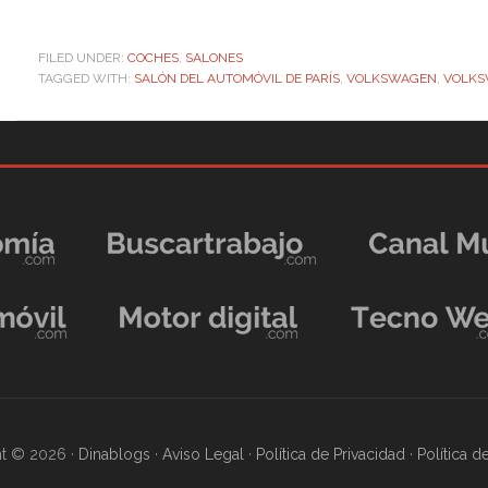
FILED UNDER:
COCHES
,
SALONES
TAGGED WITH:
SALÓN DEL AUTOMÓVIL DE PARÍS
,
VOLKSWAGEN
,
VOLKS
t © 2026 ·
Dinablogs
·
Aviso Legal
·
Política de Privacidad
·
Política 