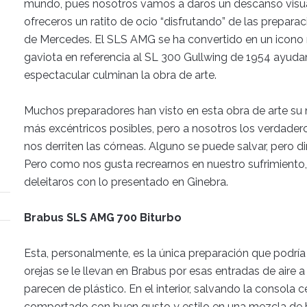
mundo, pues nosotros vamos a daros un descanso visual
ofreceros un ratito de ocio “disfrutando” de las prepara
de Mercedes. El SLS AMG se ha convertido en un icono n
gaviota en referencia al SL 300 Gullwing de 1954 ayudan
espectacular culminan la obra de arte.
Muchos preparadores han visto en esta obra de arte su n
más excéntricos posibles, pero a nosotros los verdader
nos derriten las córneas. Alguno se puede salvar, pero d
Pero como nos gusta recrearnos en nuestro sufrimiento,
deleitaros con lo presentado en Ginebra.
Brabus SLS AMG 700 Biturbo
Esta, personalmente, es la única preparación que podría s
orejas se le llevan en Brabus por esas entradas de aire 
parecen de plástico. En el interior, salvando la consola c
comportado con buen gusto y estilo en una mezcla de b