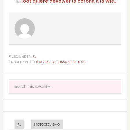
Todt quiere devolver la corona a la WRC
FILED UNDER:
F1
TAGGED WITH:
HERBERT
,
SCHUMACHER
,
TODT
F1
MOTOCICLISMO