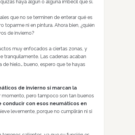
quizás haya algún o alguna imbécil que sí.
ales que no se terminen de enterar qué es
o toparme ni en pintura. Ahora bien, ¿quién
vos de invierno?
ctos muy enfocados a ciertas zonas, y
ve tranquilamente. Las cadenas acaban
aca de hielo… bueno, espero que te hayas
áticos de invierno sí marcan la
ier momento, pero tampoco son tan buenos
e conducir con esos neumáticos en
nieve levemente, porque no cumplirán ni si
 terrenos calientes, ya que su función es