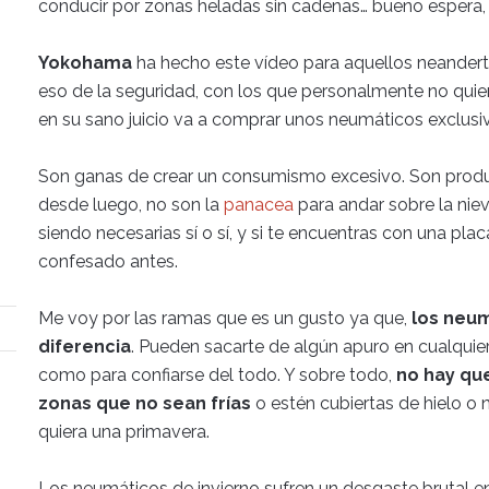
conducir por zonas heladas sin cadenas… bueno espera, 
Yokohama
ha hecho este vídeo para aquellos neandert
eso de la seguridad, con los que personalmente no quier
en su sano juicio va a comprar unos neumáticos exclusi
Son ganas de crear un consumismo excesivo. Son produ
desde luego, no son la
panacea
para andar sobre la nie
siendo necesarias sí o sí, y si te encuentras con una pl
confesado antes.
Me voy por las ramas que es un gusto ya que,
los neum
diferencia
. Pueden sacarte de algún apuro en cualqu
como para confiarse del todo. Y sobre todo,
no hay qu
zonas que no sean frías
o estén cubiertas de hielo o 
quiera una primavera.
Los neumáticos de invierno sufren un desgaste brutal en