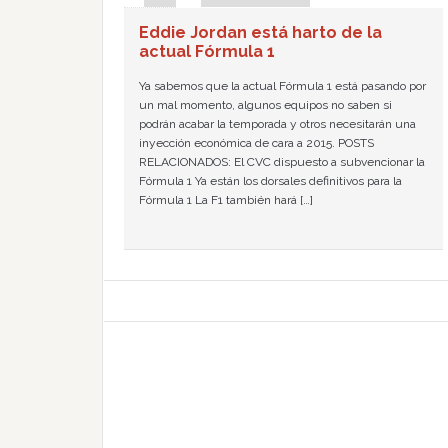
Eddie Jordan está harto de la
actual Fórmula 1
Ya sabemos que la actual Fórmula 1 está pasando por
un mal momento, algunos equipos no saben si
podrán acabar la temporada y otros necesitarán una
inyección económica de cara a 2015. POSTS
RELACIONADOS: El CVC dispuesto a subvencionar la
Fórmula 1 Ya están los dorsales definitivos para la
Fórmula 1 La F1 también hará […]