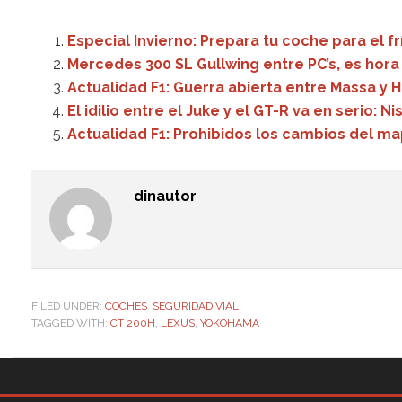
Especial Invierno: Prepara tu coche para el frí
Mercedes 300 SL Gullwing entre PC’s, es hora 
Actualidad F1: Guerra abierta entre Massa y 
El idilio entre el Juke y el GT-R va en serio: N
Actualidad F1: Prohibidos los cambios del ma
dinautor
FILED UNDER:
COCHES
,
SEGURIDAD VIAL
TAGGED WITH:
CT 200H
,
LEXUS
,
YOKOHAMA