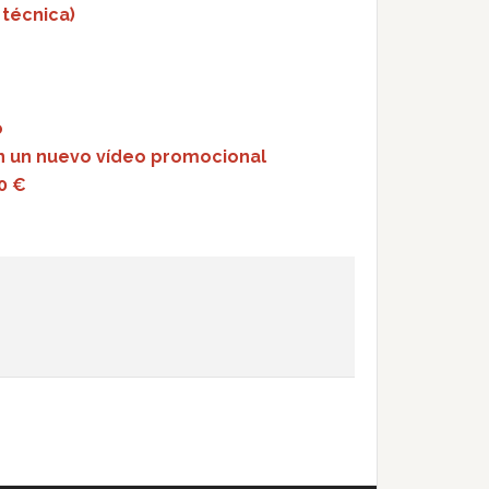
 técnica)
o
n un nuevo vídeo promocional
0 €