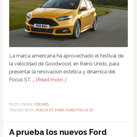
La marca americana ha aprovechado el festival de
la velocidad de Goodwood, en Reino Unido, para
presentar la renovación estética y dinámica del
Focus ST. …
[Read more...]
FILED UNDER:
COCHES
TAGGED WITH:
FOCUS ST
,
FORD
,
FORD FOCUS ST
A prueba los nuevos Ford