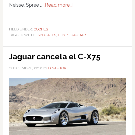
Neisse, Spree …
[Read more...]
FILED UNDER:
COCHES
TAGGED WITH:
ESPECIALES
,
F-TYPE
,
JAGUAR
Jaguar cancela el C-X75
11 DICIEMBRE, 2012
BY
DINAUTOR