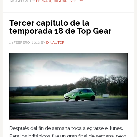
TAGGED WITH:
FERRARI
,
JAGUAR
,
SHELBY
Tercer capítulo de la
temporada 18 de Top Gear
13 FEBRERO, 2012
BY
DINAUTOR
Después del fin de semana toca alegrarse el lunes.
Para los británicos fue un gran final de semana, pero