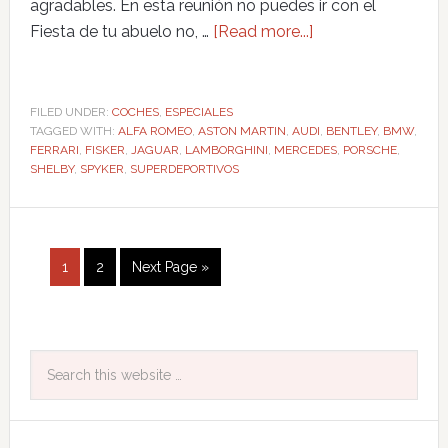
agradables. En esta reunión no puedes ir con el
Fiesta de tu abuelo no, …
[Read more...]
FILED UNDER:
COCHES
,
ESPECIALES
TAGGED WITH:
ALFA ROMEO
,
ASTON MARTIN
,
AUDI
,
BENTLEY
,
BMW
,
FERRARI
,
FISKER
,
JAGUAR
,
LAMBORGHINI
,
MERCEDES
,
PORSCHE
,
SHELBY
,
SPYKER
,
SUPERDEPORTIVOS
1
2
Next Page »