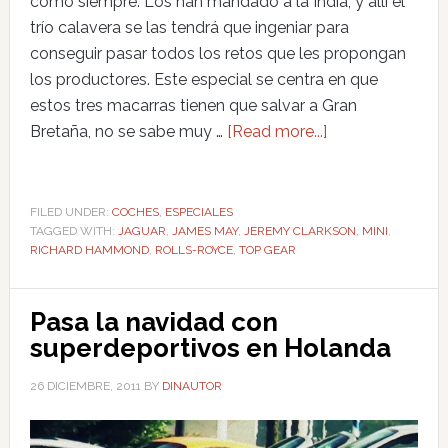
como siempre. Los han mandado a la India, y allí el
trío calavera se las tendrá que ingeniar para
conseguir pasar todos los retos que les propongan
los productores. Este especial se centra en que
estos tres macarras tienen que salvar a Gran
Bretaña, no se sabe muy …
[Read more...]
FILED UNDER:
COCHES
,
ESPECIALES
TAGGED WITH:
JAGUAR
,
JAMES MAY
,
JEREMY CLARKSON
,
MINI
,
RICHARD HAMMOND
,
ROLLS-ROYCE
,
TOP GEAR
Pasa la navidad con
superdeportivos en Holanda
26 DICIEMBRE, 2011
BY
DINAUTOR