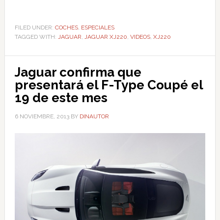
FILED UNDER:
COCHES
,
ESPECIALES
TAGGED WITH:
JAGUAR
,
JAGUAR XJ220
,
VIDEOS
,
XJ220
Jaguar confirma que
presentará el F-Type Coupé el
19 de este mes
6 NOVIEMBRE, 2013
BY
DINAUTOR