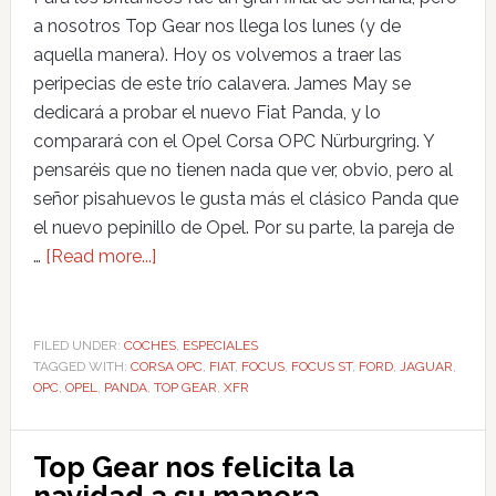
a nosotros Top Gear nos llega los lunes (y de
aquella manera). Hoy os volvemos a traer las
peripecias de este trío calavera. James May se
dedicará a probar el nuevo Fiat Panda, y lo
comparará con el Opel Corsa OPC Nürburgring. Y
pensaréis que no tienen nada que ver, obvio, pero al
señor pisahuevos le gusta más el clásico Panda que
el nuevo pepinillo de Opel. Por su parte, la pareja de
…
[Read more...]
FILED UNDER:
COCHES
,
ESPECIALES
TAGGED WITH:
CORSA OPC
,
FIAT
,
FOCUS
,
FOCUS ST
,
FORD
,
JAGUAR
,
OPC
,
OPEL
,
PANDA
,
TOP GEAR
,
XFR
Top Gear nos felicita la