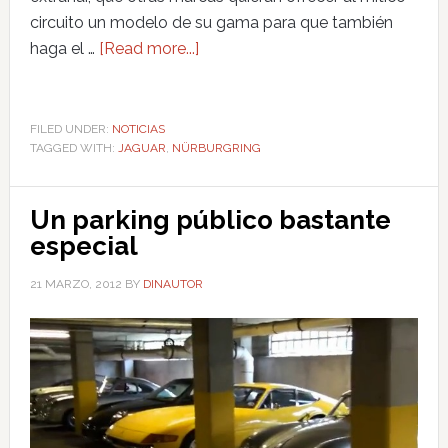
circuito un modelo de su gama para que también
haga el …
[Read more...]
FILED UNDER:
NOTICIAS
TAGGED WITH:
JAGUAR
,
NÜRBURGRING
Un parking público bastante
especial
21 MARZO, 2012
BY
DINAUTOR