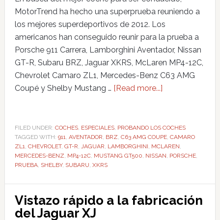
MotorTrend ha hecho una superprueba reuniendo a
los mejores superdeportivos de 2012. Los
americanos han conseguido reunir para la prueba a
Porsche 911 Carrera, Lamborghini Aventador, Nissan
GT-R, Subaru BRZ, Jaguar XKRS, McLaren MP4-12C,
Chevrolet Camaro ZL1, Mercedes-Benz C63 AMG
Coupé y Shelby Mustang …
[Read more...]
FILED UNDER:
COCHES
,
ESPECIALES
,
PROBANDO LOS COCHES
TAGGED WITH:
911
,
AVENTADOR
,
BRZ
,
C63 AMG COUPE
,
CAMARO
ZL1
,
CHEVROLET
,
GT-R
,
JAGUAR
,
LAMBORGHINI
,
MCLAREN
,
MERCEDES-BENZ
,
MP4-12C
,
MUSTANG GT500
,
NISSAN
,
PORSCHE
,
PRUEBA
,
SHELBY
,
SUBARU
,
XKRS
Vistazo rápido a la fabricación
del Jaguar XJ