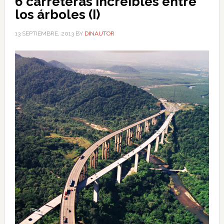
6 carreteras increíbles entre
los árboles (I)
13 SEPTIEMBRE, 2013
BY
DINAUTOR