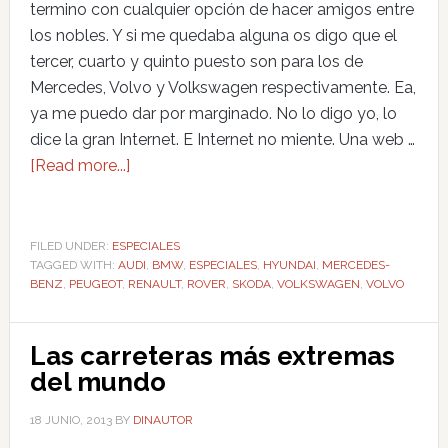
termino con cualquier opción de hacer amigos entre
los nobles. Y si me quedaba alguna os digo que el
tercer, cuarto y quinto puesto son para los de
Mercedes, Volvo y Volkswagen respectivamente. Ea,
ya me puedo dar por marginado. No lo digo yo, lo
dice la gran Internet. E Internet no miente. Una web …
[Read more...]
FILED UNDER:
ESPECIALES
TAGGED WITH:
AUDI
,
BMW
,
ESPECIALES
,
HYUNDAI
,
MERCEDES-
BENZ
,
PEUGEOT
,
RENAULT
,
ROVER
,
SKODA
,
VOLKSWAGEN
,
VOLVO
Las carreteras más extremas
del mundo
18 JUNIO, 2013
BY
DINAUTOR