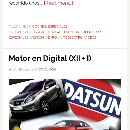
recorrido unos …
[Read more...]
FILED UNDER:
COCHES
,
ESPECIALES
TAGGED WITH:
BUGATTI
,
BUGATTI VEYRON SUPER SPORT
,
ESPECIALES
,
VEYRON
,
VEYRON VITESSE WRC
,
VIDEOS
Motor en Digital (XII + I)
16 JUNIO, 2013
BY
DINAUTOR