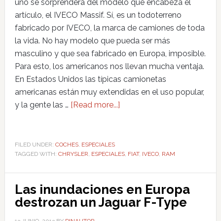
uno se sorprenderá del modelo que encabeza el
artículo, el IVECO Massif. Sí, es un todoterreno
fabricado por IVECO, la marca de camiones de toda
la vida. No hay modelo que pueda ser más
masculino y que sea fabricado en Europa, imposible.
Para esto, los americanos nos llevan mucha ventaja.
En Estados Unidos las típicas camionetas
americanas están muy extendidas en el uso popular,
y la gente las …
[Read more...]
FILED UNDER:
COCHES
,
ESPECIALES
TAGGED WITH:
CHRYSLER
,
ESPECIALES
,
FIAT
,
IVECO
,
RAM
Las inundaciones en Europa
destrozan un Jaguar F-Type
13 JUNIO, 2013
BY
DINAUTOR