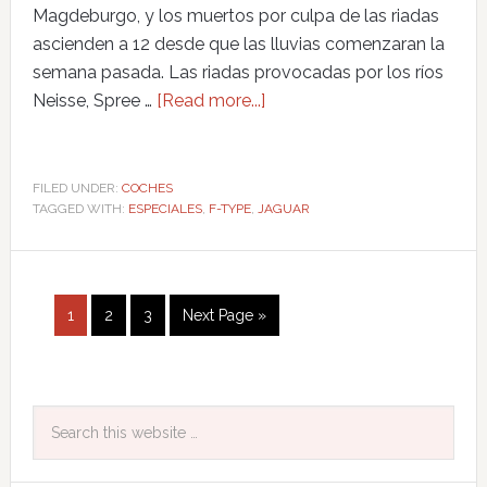
Magdeburgo, y los muertos por culpa de las riadas
ascienden a 12 desde que las lluvias comenzaran la
semana pasada. Las riadas provocadas por los ríos
Neisse, Spree …
[Read more...]
FILED UNDER:
COCHES
TAGGED WITH:
ESPECIALES
,
F-TYPE
,
JAGUAR
1
2
3
Next Page »