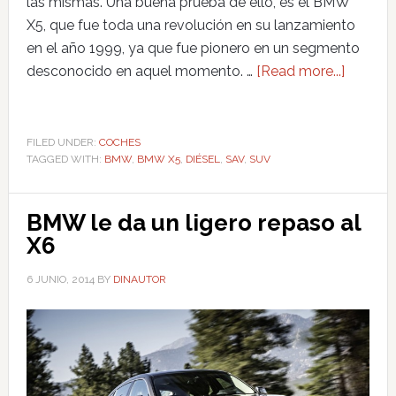
las mismas. Una buena prueba de ello, es el BMW
X5, que fue toda una revolución en su lanzamiento
en el año 1999, ya que fue pionero en un segmento
desconocido en aquel momento. …
[Read more...]
FILED UNDER:
COCHES
TAGGED WITH:
BMW
,
BMW X5
,
DIÉSEL
,
SAV
,
SUV
BMW le da un ligero repaso al
X6
6 JUNIO, 2014
BY
DINAUTOR