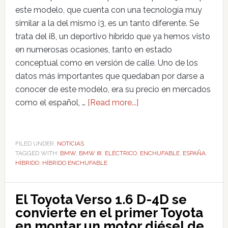
este modelo, que cuenta con una tecnología muy
similar a la del mismo i3, es un tanto diferente. Se
trata del i8, un deportivo híbrido que ya hemos visto
en numerosas ocasiones, tanto en estado
conceptual como en versión de calle. Uno de los
datos más importantes que quedaban por darse a
conocer de este modelo, era su precio en mercados
como el español, …
[Read more...]
FILED UNDER:
NOTICIAS
TAGGED WITH:
BMW
,
BMW I8
,
ELÉCTRICO
,
ENCHUFABLE
,
ESPAÑA
,
HÍBRIDO
,
HÍBRIDO ENCHUFABLE
El Toyota Verso 1.6 D-4D se
convierte en el primer Toyota
en montar un motor diésel de