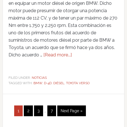
en equipar un motor diésel de origen BMW. Dicho
motor puede presumir de otorgar una potencia
máxima de 112 CV, y de tener un par máximo de 270
Nm entre 1.750 y 2.250 rpm. Esta combinación es
uno de los primeros frutos del acuerdo de
suministros de motores diésel por parte de BMW a
Toyota, un acuerdo que se firmó hace ya dos años.
Dicho acuerdo …
[Read more...]
FILED UNDER:
NOTICIAS
TAGGED WITH:
BMW
,
D-4D
,
DIÉSEL
,
TOYOTA VERSO
1
2
3
…
7
Next Page »