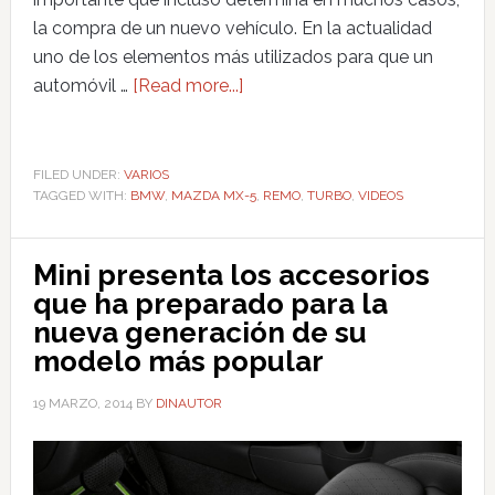
la compra de un nuevo vehículo. En la actualidad
uno de los elementos más utilizados para que un
automóvil …
[Read more...]
FILED UNDER:
VARIOS
TAGGED WITH:
BMW
,
MAZDA MX-5
,
REMO
,
TURBO
,
VIDEOS
Mini presenta los accesorios
que ha preparado para la
nueva generación de su
modelo más popular
19 MARZO, 2014
BY
DINAUTOR