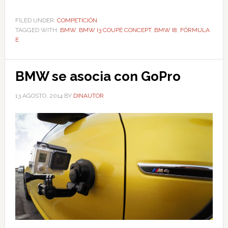
FILED UNDER:
COMPETICIÓN
TAGGED WITH:
BMW
,
BMW I3 COUPÉ CONCEPT
,
BMW I8
,
FÓRMULA
E
BMW se asocia con GoPro
13 AGOSTO, 2014
BY
DINAUTOR