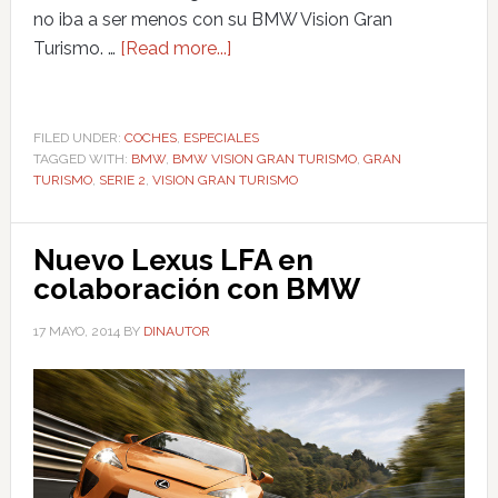
no iba a ser menos con su BMW Vision Gran
Turismo. …
[Read more...]
FILED UNDER:
COCHES
,
ESPECIALES
TAGGED WITH:
BMW
,
BMW VISION GRAN TURISMO
,
GRAN
TURISMO
,
SERIE 2
,
VISION GRAN TURISMO
Nuevo Lexus LFA en
colaboración con BMW
17 MAYO, 2014
BY
DINAUTOR