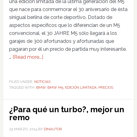
una edición limitada de la última generación del M5
que nace para conmemorar el 30 aniversario de ésta
sinigual berlina de corte deportivo. Dotado de
aspectos específicos que lo diferencian de un M5
convencional, el 30 JAHRE M5 sólo llegará a los
garajes de 300 afortunados y afortunadas que
pagaran por él un precio de partida muy interesante.
…
[Read more...]
FILED UNDER:
NOTICIAS
TAGGED WITH:
BMW
,
BMW M5
,
EDICIÓN LIMITADA
,
PRECIOS
¿Para qué un turbo?, mejor un
remo
25 MARZO, 2014
BY
DINAUTOR