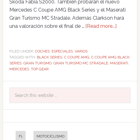
Skoda Fabia S2000. También probarán el nuevo
Mercedes C Coupe AMG Black Series y el Maserati
Gran Turismo MC Stradale. Además Clarkson hará
una valoración sobre el final de …
[Read more...]
FILED UNDER:
COCHES
,
ESPECIALES
,
VARIOS
TAGGED WITH:
BLACK SERIES
,
C COUPE AMG
,
C COUPE AMG BLACK
SERIES
,
GRAN TURISMO
,
GRAN TURISMO MC STRADALE
,
MASERATI
,
MERCEDES
,
TOP GEAR
F1
MOTOCICLISMO