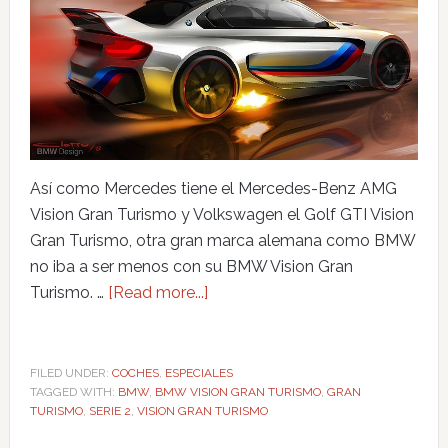
Así como Mercedes tiene el Mercedes-Benz AMG
Vision Gran Turismo y Volkswagen el Golf GTI Vision
Gran Turismo, otra gran marca alemana como BMW
no iba a ser menos con su BMW Vision Gran
Turismo. …
[Read more...]
FILED UNDER:
COCHES
,
ESPECIALES
TAGGED WITH:
BMW
,
BMW VISION GRAN TURISMO
,
GRAN
TURISMO
,
SERIE 2
,
VISION GRAN TURISMO