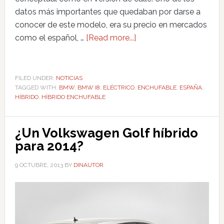
datos más importantes que quedaban por darse a
conocer de este modelo, era su precio en mercados
como el español, …
[Read more...]
FILED UNDER:
NOTICIAS
TAGGED WITH:
BMW
,
BMW I8
,
ELÉCTRICO
,
ENCHUFABLE
,
ESPAÑA
,
HÍBRIDO
,
HÍBRIDO ENCHUFABLE
¿Un Volkswagen Golf híbrido
para 2014?
9 OCTUBRE, 2013
BY
DINAUTOR