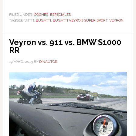
FILED UNDER:
COCHES
,
ESPECIALES
TAGGED WITH:
BUGATTI
,
BUGATTI VEYRON SUPER SPORT
,
VEYRON
Veyron vs. 911 vs. BMW S1000
RR
19 MAYO, 2013
BY
DINAUTOR