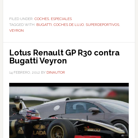
FILED UNDER:
COCHES
,
ESPECIALES
TAGGED WITH:
BUGATTI
,
COCHES DE LUJO
,
SUPERDEPORTIVOS
,
VEYRON
Lotus Renault GP R30 contra
Bugatti Veyron
14 FEBRERO, 2012
BY
DINAUTOR