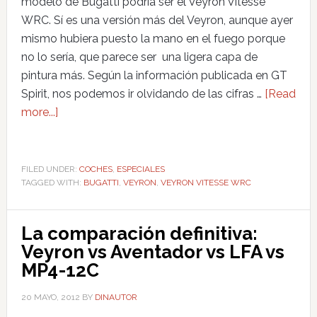
modelo de Bugatti podría ser el Veyron Vitesse
WRC. Sí es una versión más del Veyron, aunque ayer
mismo hubiera puesto la mano en el fuego porque
no lo sería, que parece ser una ligera capa de
pintura más. Según la información publicada en GT
Spirit, nos podemos ir olvidando de las cifras …
[Read
more...]
FILED UNDER:
COCHES
,
ESPECIALES
TAGGED WITH:
BUGATTI
,
VEYRON
,
VEYRON VITESSE WRC
La comparación definitiva:
Veyron vs Aventador vs LFA vs
MP4-12C
20 MAYO, 2012
BY
DINAUTOR