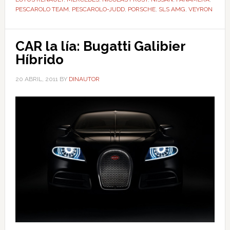
PESCAROLO TEAM
,
PESCAROLO-JUDD
,
PORSCHE
,
SLS AMG
,
VEYRON
CAR la lía: Bugatti Galibier
Híbrido
20 ABRIL, 2011
BY
DINAUTOR