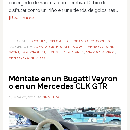
encargado de hacer la comparativa. Debió de
disfrutar como un niño en una tienda de golosinas …
[Read more...]
FILED UNDER:
COCHES
,
ESPECIALES
,
PROBANDO LOS COCHES
TAGGED WITH:
AVENTADOR
,
BUGATTI
,
BUGATTI VEYRON GRAND
SPORT
,
LAMBORGHINI
,
LEXUS
,
LFA
,
MCLAREN
,
MP4-12C
,
VEYRON
,
VEYRON GRAND SPORT
Móntate en un Bugatti Veyron
o en un Mercedes CLK GTR
23 MARZO, 2012
BY
DINAUTOR