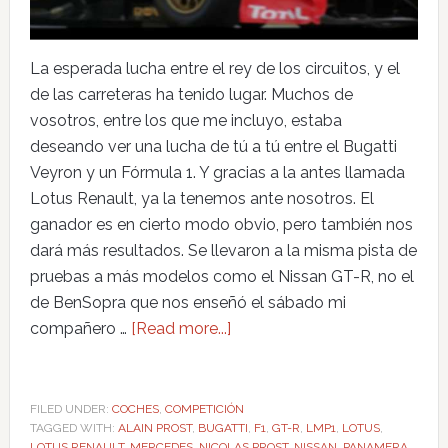
La esperada lucha entre el rey de los circuitos, y el
de las carreteras ha tenido lugar. Muchos de
vosotros, entre los que me incluyo, estaba
deseando ver una lucha de tú a tú entre el Bugatti
Veyron y un Fórmula 1. Y gracias a la antes llamada
Lotus Renault, ya la tenemos ante nosotros. El
ganador es en cierto modo obvio, pero también nos
dará más resultados. Se llevaron a la misma pista de
pruebas a más modelos como el Nissan GT-R, no el
de BenSopra que nos enseñó el sábado mi
compañero …
[Read more...]
FILED UNDER:
COCHES
,
COMPETICIÓN
TAGGED WITH:
ALAIN PROST
,
BUGATTI
,
F1
,
GT-R
,
LMP1
,
LOTUS
,
LOTUS RENAULT
,
MERCEDES
,
NICOLAS PROST
,
NISSAN
,
PANAMERA
,