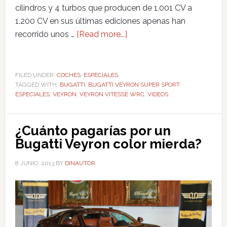
cilindros y 4 turbos que producen de 1.001 CV a
1.200 CV en sus últimas ediciones apenas han
recorrido unos …
[Read more...]
FILED UNDER:
COCHES
,
ESPECIALES
TAGGED WITH:
BUGATTI
,
BUGATTI VEYRON SUPER SPORT
,
ESPECIALES
,
VEYRON
,
VEYRON VITESSE WRC
,
VIDEOS
¿Cuánto pagarías por un
Bugatti Veyron color mierda?
8 JUNIO, 2013
BY
DINAUTOR