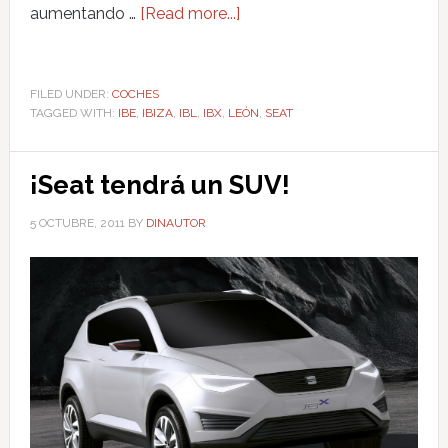
aumentando …
[Read more...]
FILED UNDER:
COCHES
TAGGED WITH:
IBE
,
IBIZA
,
IBL
,
IBX
,
LEÓN
,
SEAT
¡Seat tendrá un SUV!
5 OCTUBRE, 2011
BY
DINAUTOR