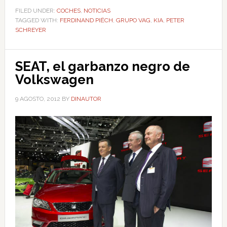
FILED UNDER:
COCHES
,
NOTICIAS
TAGGED WITH:
FERDINAND PIËCH
,
GRUPO VAG
,
KIA
,
PETER
SCHREYER
SEAT, el garbanzo negro de
Volkswagen
9 AGOSTO, 2012
BY
DINAUTOR