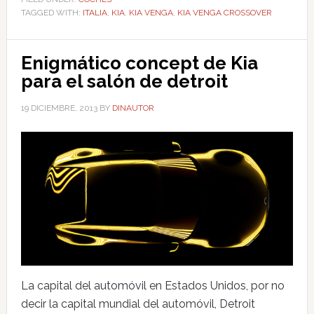
TAGGED WITH:
ITALIA
,
KIA
,
KIA VENGA
,
KIA VENGA CROSSOVER
Enigmático concept de Kia
para el salón de detroit
19 DICIEMBRE, 2013
BY
DINAUTOR
La capital del automóvil en Estados Unidos, por no
decir la capital mundial del automóvil, Detroit