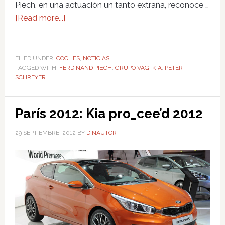
Piëch, en una actuación un tanto extraña, reconoce …
[Read more...]
FILED UNDER:
COCHES
,
NOTICIAS
TAGGED WITH:
FERDINAND PIËCH
,
GRUPO VAG
,
KIA
,
PETER
SCHREYER
París 2012: Kia pro_cee’d 2012
29 SEPTIEMBRE, 2012
BY
DINAUTOR