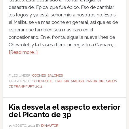
desastre del Epica, que fue épico. Eso de cambiar
los logos y ya está, señor mío a nosotros no. Eso sí,
el Malibu se ve más coche en general, así que es de
esperar que también sea más caro en el
concesionario. En el frontal sigue la nueva línea de
Chevrolet, y la trasera tiene un regusto a Camaro, …
[Read more...]
FILED UNDER:
COCHES
,
SALONES
TAGGED WITH:
CHEVROLET
,
FIAT
,
KIA
,
MALIBU
,
PANDA
,
RIO
,
SALÓN
DE FRANKFURT 2011
Kia desvela el aspecto exterior
del Picanto de 3p
15 AGOSTO, 2011
BY
DINAUTOR