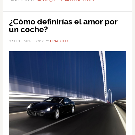
TAGGED WITH:
KIA
,
PRO_CEE'D
,
SALÓN PARÍS 2012
¿Cómo definirías el amor por
un coche?
8 SEPTIEMBRE, 2012
BY
DINAUTOR