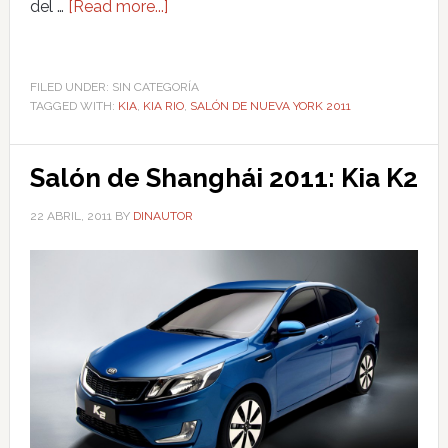
del …
[Read more...]
FILED UNDER: SIN CATEGORÍA
TAGGED WITH:
KIA
,
KIA RIO
,
SALÓN DE NUEVA YORK 2011
Salón de Shanghái 2011: Kia K2
22 ABRIL, 2011
BY
DINAUTOR