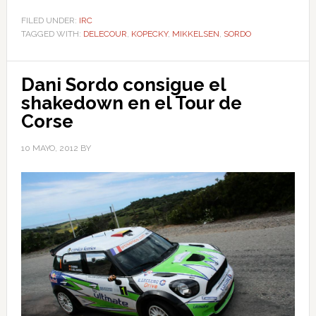
FILED UNDER:
IRC
TAGGED WITH:
DELECOUR
,
KOPECKY
,
MIKKELSEN
,
SORDO
Dani Sordo consigue el
shakedown en el Tour de
Corse
10 MAYO, 2012
BY