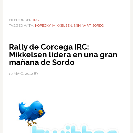
FILED UNDER:
IRC
TAGGED WITH:
KOPECKY
,
MIKKELSEN
,
MINI WRT
,
SORDO
Rally de Corcega IRC:
Mikkelsen lidera en una gran
mañana de Sordo
10 MAYO, 2012
BY