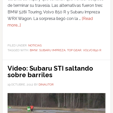
de terminar su travesía. Las alternativas fueron tres:
BMW 528i Touring, Volvo 850 R y Subaru Impreza
WRX Wagon. La sorpresa llegó con la …
[Read
more...]
FILED UNDER:
NOTICIAS
TAGGED WITH:
BMW
,
SUBARU IMPREZA
,
TOP GEAR
,
VOLVO 850 R
Video: Subaru STI saltando
sobre barriles
19 OCTUBRE, 2012
BY
DINAUTOR