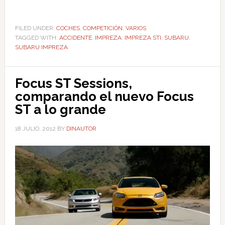
FILED UNDER:
COCHES
,
COMPETICIÓN
,
VARIOS
TAGGED WITH:
ACCIDENTE
,
IMPREZA
,
IMPREZA STI
,
SUBARU
,
SUBARU IMPREZA
Focus ST Sessions,
comparando el nuevo Focus
ST a lo grande
18 JULIO, 2012
BY
DINAUTOR