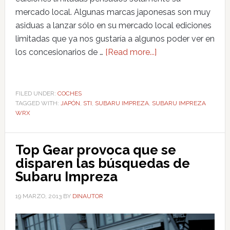
mercado local. Algunas marcas japonesas son muy
asiduas a lanzar sólo en su mercado local ediciones
limitadas que ya nos gustaría a algunos poder ver en
los concesionarios de …
[Read more...]
FILED UNDER:
COCHES
TAGGED WITH:
JAPÓN
,
STI
,
SUBARU IMPREZA
,
SUBARU IMPREZA
WRX
Top Gear provoca que se
disparen las búsquedas de
Subaru Impreza
19 MARZO, 2013
BY
DINAUTOR