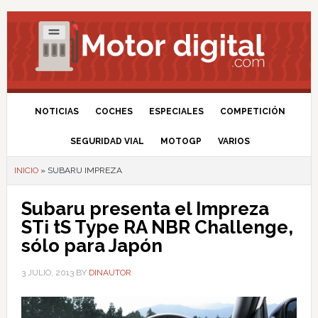
NOTICIAS
COCHES
ESPECIALES
COMPETICIÓN
SEGURIDAD VIAL
MOTOGP
VARIOS
INICIO
»
SUBARU IMPREZA
Subaru presenta el Impreza
STi tS Type RA NBR Challenge,
sólo para Japón
3 JULIO, 2013
BY
DINAUTOR