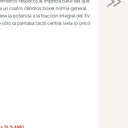
ntímetros respecto al Impreza base del que
a un cuatro cilindros bóxer norma general
a la potencia a la tracción integral del XV.
ólo la pantalla táctil central sería lo único
es SLS AMG