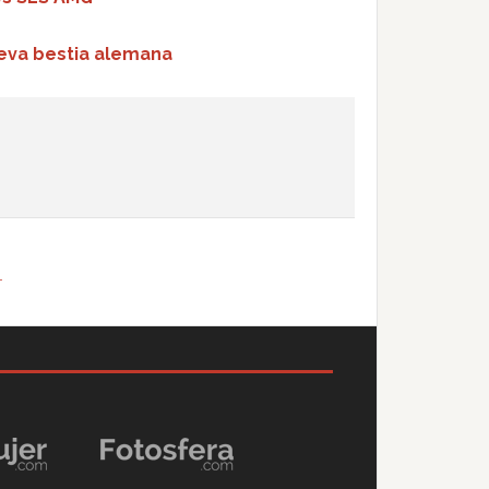
ueva bestia alemana
T