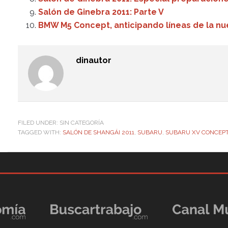
Salón de Ginebra 2011: Parte V
BMW M5 Concept, anticipando líneas de la n
dinautor
FILED UNDER: SIN CATEGORÍA
TAGGED WITH:
SALÓN DE SHANGÁI 2011
,
SUBARU
,
SUBARU XV CONCEP