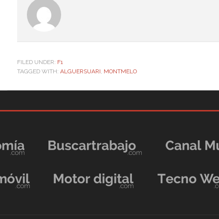
FILED UNDER:
F1
TAGGED WITH:
ALGUERSUARI
,
MONTMELO