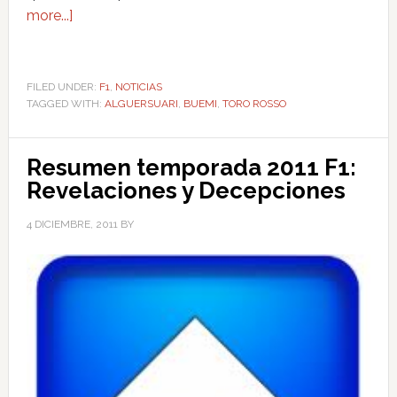
more...]
FILED UNDER:
F1
,
NOTICIAS
TAGGED WITH:
ALGUERSUARI
,
BUEMI
,
TORO ROSSO
Resumen temporada 2011 F1:
Revelaciones y Decepciones
4 DICIEMBRE, 2011
BY