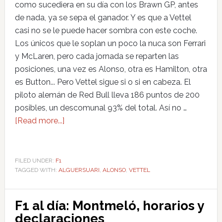
como sucediera en su día con los Brawn GP, antes
de nada, ya se sepa el ganador. Y es que a Vettel
casi no se le puede hacer sombra con este coche.
Los únicos que le soplan un poco la nuca son Ferrari
y McLaren, pero cada jornada se reparten las
posiciones, una vez es Alonso, otra es Hamilton, otra
es Button... Pero Vettel sigue si o si en cabeza. El
piloto alemán de Red Bull lleva 186 puntos de 200
posibles, un descomunal 93% del total. Así no …
[Read more...]
FILED UNDER:
F1
TAGGED WITH:
ALGUERSUARI
,
ALONSO
,
VETTEL
F1 al día: Montmeló, horarios y
declaraciones