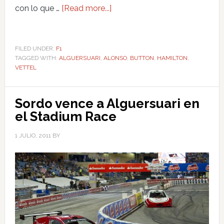
con lo que …
[Read more...]
FILED UNDER:
F1
TAGGED WITH:
ALGUERSUARI
,
ALONSO
,
BUTTON
,
HAMILTON
,
VETTEL
Sordo vence a Alguersuari en
el Stadium Race
1 JULIO, 2011
BY