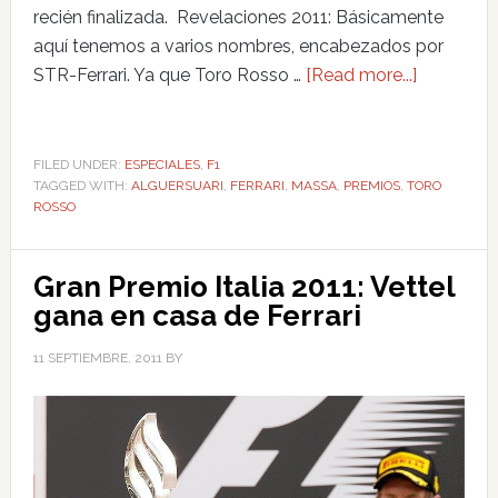
recién finalizada. Revelaciones 2011: Básicamente
aquí tenemos a varios nombres, encabezados por
STR-Ferrari. Ya que Toro Rosso …
[Read more...]
FILED UNDER:
ESPECIALES
,
F1
TAGGED WITH:
ALGUERSUARI
,
FERRARI
,
MASSA
,
PREMIOS
,
TORO
ROSSO
Gran Premio Italia 2011: Vettel
gana en casa de Ferrari
11 SEPTIEMBRE, 2011
BY