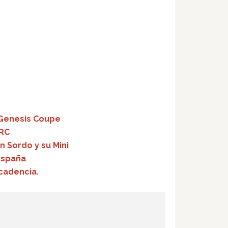
i Genesis Coupe
WRC
n Sordo y su Mini
España
cadencia.