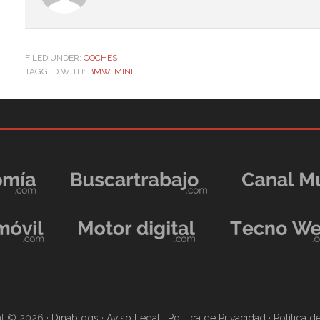
FILED UNDER:
COCHES
TAGGED WITH:
BMW
,
MINI
t © 2026 ·
Dinablogs
·
Aviso Legal
·
Política de Privacidad
·
Política 