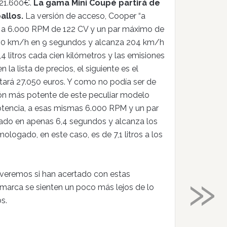
e 21.600€.
La gama Mini Coupé partirá de
allos.
La versión de acceso, Cooper “a
cia a 6.000 RPM de 122 CV y un par máximo de
 100 km/h en 9 segundos y alcanza 204 km/h
litros cada cien kilómetros y las emisiones
la lista de precios, el siguiente es el
tará 27.050 euros. Y como no podía ser de
ón más potente de este peculiar modelo
otencia, a esas mismas 6.000 RPM y un par
do en apenas 6,4 segundos y alcanza los
gado, en este caso, es de 7,1 litros a los
»
veremos si han acertado con estas
la marca se sienten un poco más lejos de lo
s.