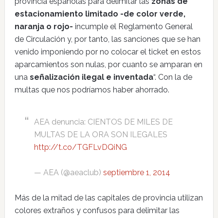
provincia españolas para delimitar las
zonas de
estacionamiento limitado -de color verde,
naranja o rojo-
incumple el Reglamento General
de Circulación y, por tanto, las sanciones que se han
venido imponiendo por no colocar el ticket en estos
aparcamientos son nulas, por cuanto se amparan en
una
señalización ilegal e inventada
“. Con la de
multas que nos podríamos haber ahorrado.
AEA denuncia: CIENTOS DE MILES DE
MULTAS DE LA ORA SON ILEGALES
http://t.co/TGFLvDQiNG
— AEA (@aeaclub)
septiembre 1, 2014
Más de la mitad de las capitales de provincia utilizan
colores extraños y confusos para delimitar las