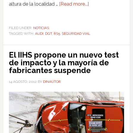
altura de la localidad …
[Read more...]
FILED UNDER:
NOTICIAS
TAGGED WITH:
AUDI
,
DGT
,
RS5
,
SEGURIDAD VIAL
El IIHS propone un nuevo test
de impacto y la mayoría de
fabricantes suspende
14 AGOSTO, 2012
BY
DINAUTOR