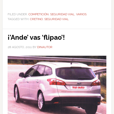
FILED UNDER:
COMPETICIÓN
,
SEGURIDAD VIAL
,
VARIOS
TAGGED WITH:
CRETINO
,
SEGURIDAD VIAL
¡’Ande’ vas ‘flipao’!
28 AGOSTO, 2011
BY
DINAUTOR