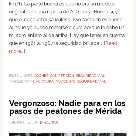
km/h. La parte buena es que no era un modelo
original, sino una réplica de AC Cobra. Bueno sí, y
que el conductor salió ileso. Eso también es bueno,
aunque ya puede meterse a cura porque le debe un
milagro entero al de arriba. Hay que tener en cuenta
que en 1961 al 1967 la seguridad brillaba …
[Read
more...]
FILED UNDER:
COCHES
,
COMPETICIÓN
,
SEGURIDAD VIAL
TAGGED WITH:
AC COBRA
,
ACCIDENTE
,
SEGURIDAD VIAL
Vergonzoso: Nadie para en los
pasos de peatones de Mérida
5 ENERO, 2012
BY
DINAUTOR