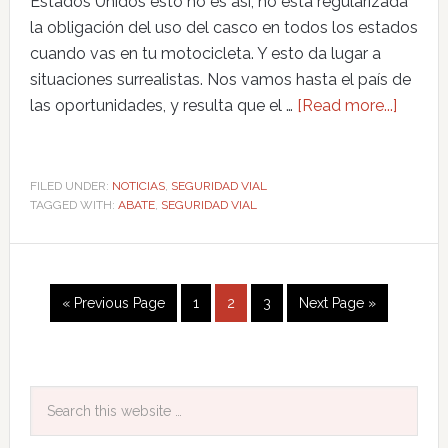
Estados Unidos esto no es así, no está regularizada
la obligación del uso del casco en todos los estados
cuando vas en tu motocicleta. Y esto da lugar a
situaciones surrealistas. Nos vamos hasta el país de
las oportunidades, y resulta que el …
[Read more...]
FILED UNDER:
NOTICIAS
,
SEGURIDAD VIAL
TAGGED WITH:
ABATE
,
SEGURIDAD VIAL
« Previous Page
1
2
3
Next Page »