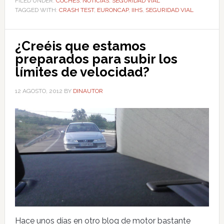
FILED UNDER:
COCHES
,
NOTICIAS
,
SEGURIDAD VIAL
TAGGED WITH:
CRASH TEST
,
EURONCAP
,
IIHS
,
SEGURIDAD VIAL
¿Creéis que estamos
preparados para subir los
límites de velocidad?
12 AGOSTO, 2012
BY
DINAUTOR
Hace unos días en otro blog de motor bastante