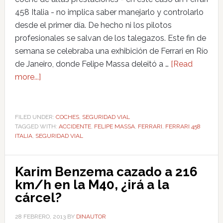
458 Italia - no implica saber manejarlo y controlarlo
desde el primer día. De hecho ni los pilotos
profesionales se salvan de los talegazos. Este fin de
semana se celebraba una exhibición de Ferrari en Río
de Janeiro, donde Felipe Massa deleitó a …
[Read
more...]
FILED UNDER:
COCHES
,
SEGURIDAD VIAL
TAGGED WITH:
ACCIDENTE
,
FELIPE MASSA
,
FERRARI
,
FERRARI 458
ITALIA
,
SEGURIDAD VIAL
Karim Benzema cazado a 216
km/h en la M40, ¿irá a la
cárcel?
28 FEBRERO, 2013
BY
DINAUTOR