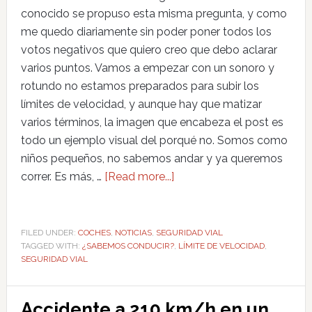
conocido se propuso esta misma pregunta, y como
me quedo diariamente sin poder poner todos los
votos negativos que quiero creo que debo aclarar
varios puntos. Vamos a empezar con un sonoro y
rotundo no estamos preparados para subir los
límites de velocidad, y aunque hay que matizar
varios términos, la imagen que encabeza el post es
todo un ejemplo visual del porqué no. Somos como
niños pequeños, no sabemos andar y ya queremos
correr. Es más, …
[Read more...]
FILED UNDER:
COCHES
,
NOTICIAS
,
SEGURIDAD VIAL
TAGGED WITH:
¿SABEMOS CONDUCIR?
,
LÍMITE DE VELOCIDAD
,
SEGURIDAD VIAL
Accidente a 210 km/h en un