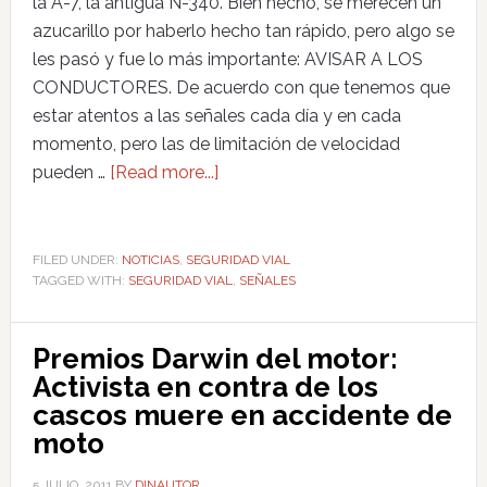
la A-7, la antigua N-340. Bien hecho, se merecen un
azucarillo por haberlo hecho tan rápido, pero algo se
les pasó y fue lo más importante: AVISAR A LOS
CONDUCTORES. De acuerdo con que tenemos que
estar atentos a las señales cada día y en cada
momento, pero las de limitación de velocidad
pueden …
[Read more...]
FILED UNDER:
NOTICIAS
,
SEGURIDAD VIAL
TAGGED WITH:
SEGURIDAD VIAL
,
SEÑALES
Premios Darwin del motor:
Activista en contra de los
cascos muere en accidente de
moto
5 JULIO, 2011
BY
DINAUTOR