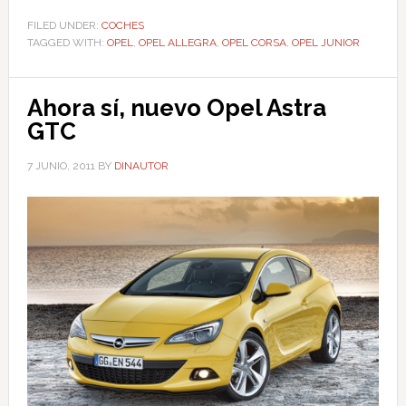
FILED UNDER:
COCHES
TAGGED WITH:
OPEL
,
OPEL ALLEGRA
,
OPEL CORSA
,
OPEL JUNIOR
Ahora sí, nuevo Opel Astra
GTC
7 JUNIO, 2011
BY
DINAUTOR