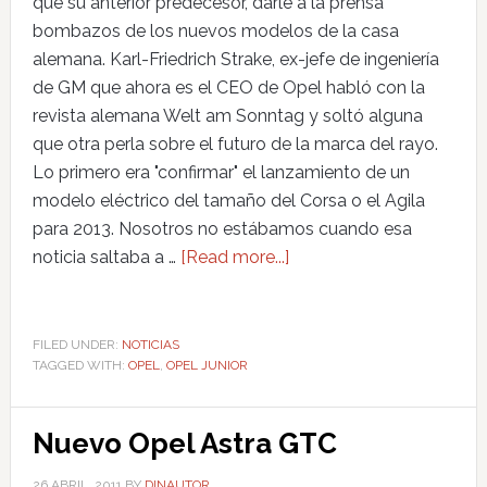
que su anterior predecesor, darle a la prensa
bombazos de los nuevos modelos de la casa
alemana. Karl-Friedrich Strake, ex-jefe de ingeniería
de GM que ahora es el CEO de Opel habló con la
revista alemana Welt am Sonntag y soltó alguna
que otra perla sobre el futuro de la marca del rayo.
Lo primero era "confirmar" el lanzamiento de un
modelo eléctrico del tamaño del Corsa o el Agila
para 2013. Nosotros no estábamos cuando esa
noticia saltaba a …
[Read more...]
FILED UNDER:
NOTICIAS
TAGGED WITH:
OPEL
,
OPEL JUNIOR
Nuevo Opel Astra GTC
26 ABRIL, 2011
BY
DINAUTOR