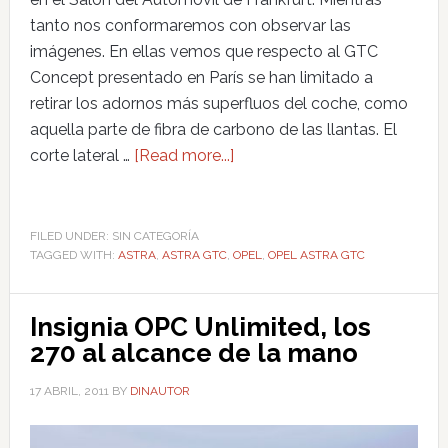
tanto nos conformaremos con observar las
imágenes. En ellas vemos que respecto al GTC
Concept presentado en París se han limitado a
retirar los adornos más superfluos del coche, como
aquella parte de fibra de carbono de las llantas. El
corte lateral …
[Read more...]
FILED UNDER: SIN CATEGORÍA
TAGGED WITH:
ASTRA
,
ASTRA GTC
,
OPEL
,
OPEL ASTRA GTC
Insignia OPC Unlimited, los
270 al alcance de la mano
17 ABRIL, 2011
BY
DINAUTOR