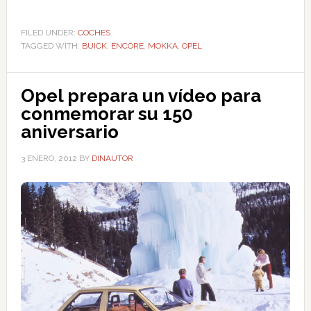
FILED UNDER:
COCHES
TAGGED WITH:
BUICK
,
ENCORE
,
MOKKA
,
OPEL
Opel prepara un vídeo para
conmemorar su 150
aniversario
3 ENERO, 2012
BY
DINAUTOR