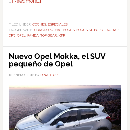
…
[Read more...]
FILED UNDER:
COCHES
,
ESPECIALES
TAGGED WITH:
CORSA OPC
,
FIAT
,
FOCUS
,
FOCUS ST
,
FORD
,
JAGUAR
,
OPC
,
OPEL
,
PANDA
,
TOP GEAR
,
XFR
Nuevo Opel Mokka, el SUV
pequeño de Opel
10 ENERO, 2012
BY
DINAUTOR