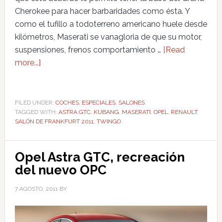
Cherokee para hacer barbaridades como ésta. Y
como el tufillo a todoterreno americano huele desde
kilómetros, Maserati se vanagloria de que su motor,
suspensiones, frenos comportamiento …
[Read
more...]
FILED UNDER:
COCHES
,
ESPECIALES
,
SALONES
TAGGED WITH:
ASTRA GTC
,
KUBANG
,
MASERATI
,
OPEL
,
RENAULT
,
SALÓN DE FRANKFURT 2011
,
TWINGO
Opel Astra GTC, recreación
del nuevo OPC
7 AGOSTO, 2011
BY