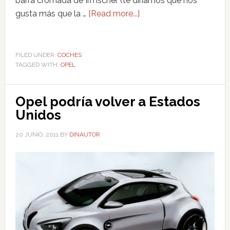
barra cromada de Irmscher (te diríamos que nos
gusta más que la …
[Read more...]
FILED UNDER:
COCHES
TAGGED WITH:
OPEL
Opel podría volver a Estados
Unidos
20 JUNIO, 2011
BY
DINAUTOR