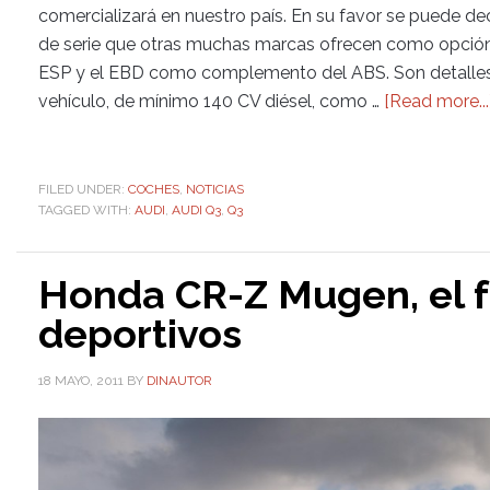
comercializará en nuestro país. En su favor se puede d
de serie que otras muchas marcas ofrecen como opción
ESP y el EBD como complemento del ABS. Son detalle
vehículo, de mínimo 140 CV diésel, como …
[Read more...
FILED UNDER:
COCHES
,
NOTICIAS
TAGGED WITH:
AUDI
,
AUDI Q3
,
Q3
Honda CR-Z Mugen, el f
deportivos
18 MAYO, 2011
BY
DINAUTOR