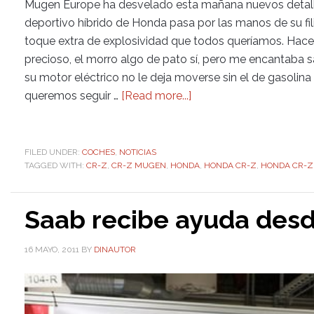
Mugen Europe ha desvelado esta mañana nuevos detall
deportivo híbrido de Honda pasa por las manos de su fi
toque extra de explosividad que todos queríamos. Hace 
precioso, el morro algo de pato sí, pero me encantaba sab
su motor eléctrico no le deja moverse sin el de gasolina
queremos seguir …
[Read more...]
FILED UNDER:
COCHES
,
NOTICIAS
TAGGED WITH:
CR-Z
,
CR-Z MUGEN
,
HONDA
,
HONDA CR-Z
,
HONDA CR-
Saab recibe ayuda des
16 MAYO, 2011
BY
DINAUTOR