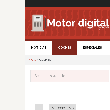
NOTICIAS
COCHES
ESPECIALES
INICIO
»
COCHES
F1
MOTOCICLISMO